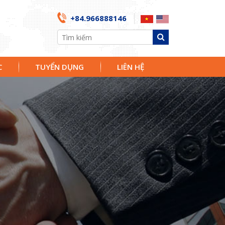
+84.966888146
C
TUYỂN DỤNG
LIÊN HỆ