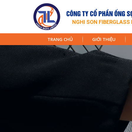
CÔNG TY CỔ PHẦN ỐNG SỢ
NGHI SON FIBERGLASS 
TRANG CHỦ
GIỚI THIỆU