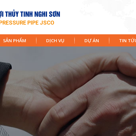
I THỦY TINH NGHI SƠN
PRESSURE PIPE JSCO
SẢN PHẨM
DỊCH VỤ
DỰ ÁN
TIN TỨ