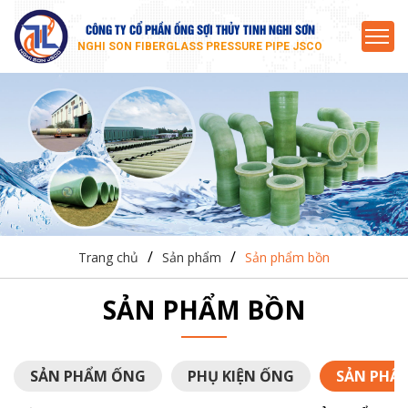
CÔNG TY CỔ PHẦN ỐNG SỢI THỦY TINH NGHI SƠN
NGHI SON FIBERGLASS PRESSURE PIPE JSCO
/
/
Trang chủ
Sản phẩm
Sản phẩm bồn
SẢN PHẨM BỒN
SẢN PHẨM ỐNG
PHỤ KIỆN ỐNG
SẢN PHẨ