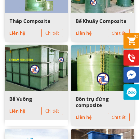
Tháp Composite
Bể Khuấy Composite
Liên hệ
Chi tiết
Liên hệ
Chi tiết
(
0
)
Bể Vuông
Bồn trụ đứng
composite
Liên hệ
Chi tiết
Liên hệ
Chi tiết