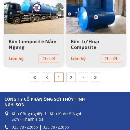
Bồn Composite Nằm
Bồn Tự Hoại
Ngang
Composite
Liên hệ
Chi tiết
Liên hệ
Chi tiết
1
2
CÔNG TY CỔ PHẦN ỐNG SỢI THỦY TINH
NGHI SƠN
Khu Công nghiệp I - Khu Kinh tế Nghi
Sơn - Thanh Hóa
023.78722
666 |
023.78722
666