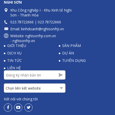
NGHI SƠN
Khu Công nghiệp I - Khu Kinh tế Nghi
Sơn - Thanh Hóa
023.78722
666 |
023.78722
666
Email:
kinhdoanh@nghisonfrp.vn
Website:
nghisonfrp.com.vn
-
nghisonfrp.vn
GIỚI THIỆU
SẢN PHẨM
DỊCH VỤ
DỰ ÁN
TIN TỨC
TUYỂN DỤNG
LIÊN HỆ
Kết nối với chúng tôi