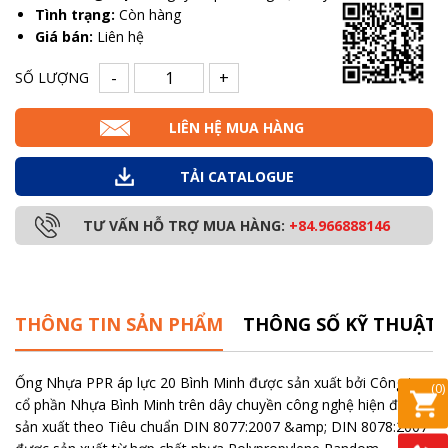
Tình trạng:
Còn hàng
Giá bán:
Liên hệ
-
+
SỐ LƯỢNG
LIÊN HỆ MUA HÀNG
TẢI CATALOGUE
TƯ VẤN HỖ TRỢ MUA HÀNG:
+84.966888146
THÔNG TIN SẢN PHẨM
THÔNG SỐ KỸ THUẬT
Ống Nhựa PPR áp lực 20 Bình Minh được sản xuất bởi Công ty
(
0
)
cổ phần Nhựa Bình Minh trên dây chuyền công nghệ hiện đại,
sản xuất theo Tiêu chuẩn DIN 8077:2007 &amp; DIN 8078:2007