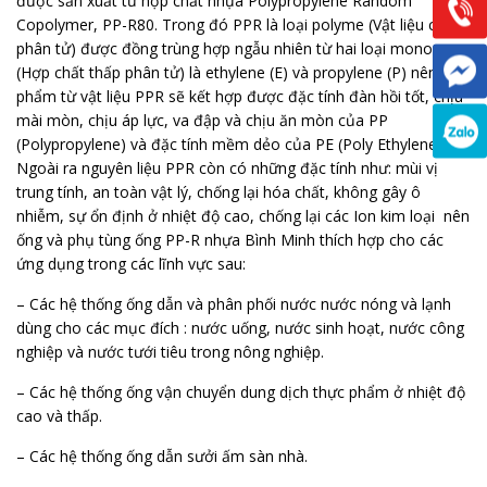
được sản xuất từ hợp chất nhựa Polypropylene Random
Copolymer, PP-R80. Trong đó PPR là loại polyme (Vật liệu cao
phân tử) được đồng trùng hợp ngẫu nhiên từ hai loại monome
(Hợp chất thấp phân tử) là ethylene (E) và propylene (P) nên sản
phẩm từ vật liệu PPR sẽ kết hợp được đặc tính đàn hồi tốt, chịu
mài mòn, chịu áp lực, va đập và chịu ăn mòn của PP
(Polypropylene) và đặc tính mềm dẻo của PE (Poly Ethylene).
Ngoài ra nguyên liệu PPR còn có những đặc tính như: mùi vị
trung tính, an toàn vật lý, chống lại hóa chất, không gây ô
nhiễm, sự ổn định ở nhiệt độ cao, chống lại các Ion kim loại nên
ống và phụ tùng ống PP-R nhựa Bình Minh thích hợp cho các
ứng dụng trong các lĩnh vực sau:
– Các hệ thống ống dẫn và phân phối nước nước nóng và lạnh
dùng cho các mục đích : nước uống, nước sinh hoạt, nước công
nghiệp và nước tưới tiêu trong nông nghiệp.
– Các hệ thống ống vận chuyển dung dịch thực phẩm ở nhiệt độ
cao và thấp.
– Các hệ thống ống dẫn sưởi ấm sàn nhà.