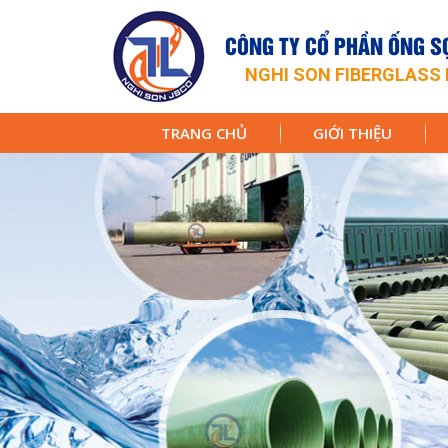
CÔNG TY CỔ PHẦN ỐNG SỢ
NGHI SON FIBERGLASS 
TRANG CHỦ
GIỚI THIỆU