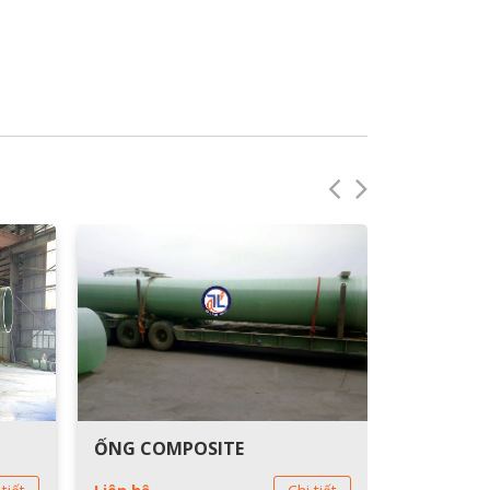
ỐNG COMPOSITE
ỐNG COM