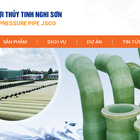
I THỦY TINH NGHI SƠN
PRESSURE PIPE JSCO
SẢN PHẨM
DỊCH VỤ
DỰ ÁN
TIN TỨ