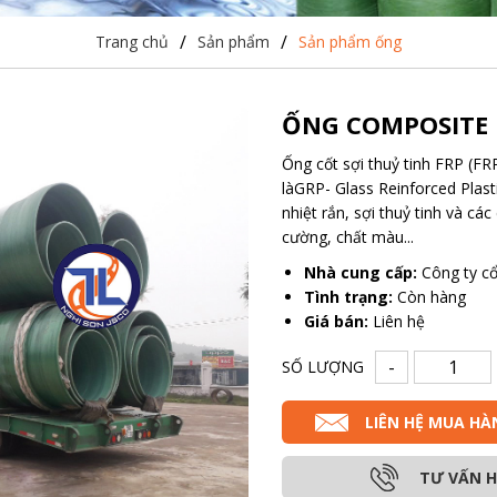
/
/
Trang chủ
Sản phẩm
Sản phẩm ống
ỐNG COMPOSITE
Ống cốt sợi thuỷ tinh FRP (FR
làGRP- Glass Reinforced Plast
nhiệt rắn, sợi thuỷ tinh và cá
cường, chất màu...
Nhà cung cấp:
Công ty cổ
Tình trạng:
Còn hàng
Giá bán:
Liên hệ
-
SỐ LƯỢNG
LIÊN HỆ MUA HÀ
TƯ VẤN 