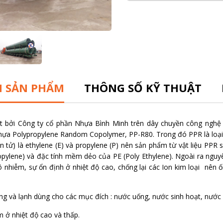
N SẢN PHẨM
THÔNG SỐ KỸ THUẬT
 bởi Công ty cổ phần Nhựa Bình Minh trên dây chuyền công nghệ h
ựa Polypropylene Random Copolymer, PP-R80. Trong đó PPR là loại 
tử) là ethylene (E) và propylene (P) nên sản phẩm từ vật liệu PPR 
opylene) và đặc tính mềm dẻo của PE (Poly Ethylene). Ngoài ra nguyê
y ô nhiễm, sự ổn định ở nhiệt độ cao, chống lại các Ion kim loại nê
g và lạnh dùng cho các mục đích : nước uống, nước sinh hoạt, nước 
 ở nhiệt độ cao và thấp.