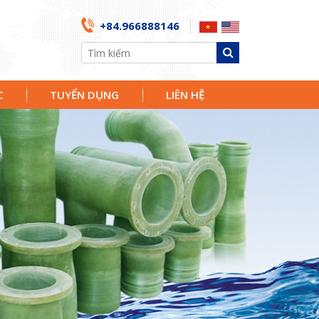
+84.966888146
C
TUYỂN DỤNG
LIÊN HỆ