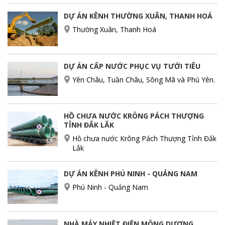
DỰ ÁN KÊNH THƯỜNG XUÂN, THANH HOÁ
Thường Xuân, Thanh Hoá
DỰ ÁN CẤP NƯỚC PHỤC VỤ TƯỚI TIÊU
Yên Châu, Tuần Châu, Sông Mã và Phú Yên.
HỒ CHƯA NƯỚC KRÔNG PÁCH THƯỢNG
TỈNH ĐẮK LẮK
Hồ chưa nước Krông Pách Thượng Tỉnh Đắk
Lắk
DỰ ÁN KÊNH PHÚ NINH - QUẢNG NAM
Phú Ninh - Quảng Nam
NHÀ MÁY NHIỆT ĐIỆN MÔNG DƯƠNG