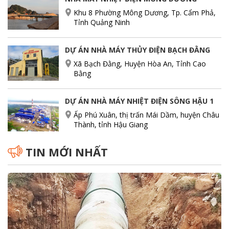
Khu 8 Phường Mông Dương, Tp. Cẩm Phả,
Tỉnh Quảng Ninh
DỰ ÁN NHÀ MÁY THỦY ĐIỆN BẠCH ĐẰNG
Xã Bạch Đằng, Huyện Hòa An, Tỉnh Cao
Bằng
DỰ ÁN NHÀ MÁY NHIỆT ĐIỆN SÔNG HẬU 1
Ấp Phú Xuân, thị trấn Mái Dầm, huyện Châu
Thành, tỉnh Hậu Giang
TIN MỚI NHẤT