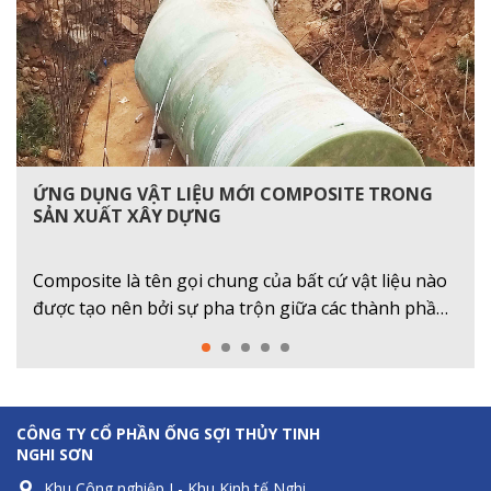
ỨNG DỤNG VẬT LIỆU MỚI COMPOSITE TRONG
BỒN COMPOSITE
ỐNG CỐT SỢI THỦY TINH FRP
TRUNG QUỐC VẬT LỘN TRONG CUỘC ĐUA VẬT
COMPOSITE THÔNG MINH CÓ THỂ PHÁT HIỆN
SẢN XUẤT XÂY DỰNG
LIỆU COMPOSITE
VÀ HÀN CÁC VẾT NỨT TRÊN MÁY BAY
Composite là tên gọi chung của bất cứ vật liệu nào
được tạo nên bởi sự pha trộn giữa các thành phần
trước khi sử dụng để tạo nên một sản phẩm cụ thể.
CÔNG TY CỔ PHẦN ỐNG SỢI THỦY TINH
NGHI SƠN
Khu Công nghiệp I - Khu Kinh tế Nghi