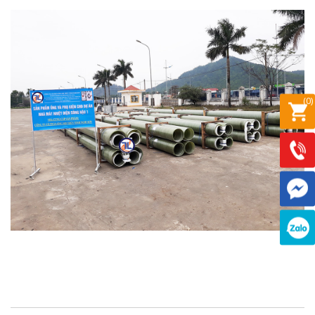
(
0
)