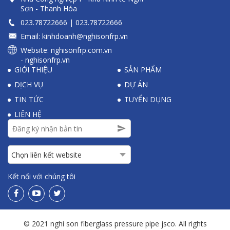
Sơn - Thanh Hóa
023.78722
666 |
023.78722
666
Email:
kinhdoanh@nghisonfrp.vn
Website:
nghisonfrp.com.vn
-
nghisonfrp.vn
GIỚI THIỆU
SẢN PHẨM
DỊCH VỤ
DỰ ÁN
TIN TỨC
TUYỂN DỤNG
LIÊN HỆ
Kết nối với chúng tôi
© 2021 nghi son fiberglass pressure pipe jsco. All rights